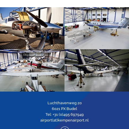
Luchthavenweg 20
6021 PX Budel
Tel: +31 (0)495 697949
airport(at)kempenairport.nl